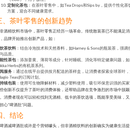
定制化茶包
：在茶叶零售中，如Tea Drops和Sips by，提供个性化茶
方案，迎合不同健康需求。
三、茶叶零售的创新趋势
非酒精饮料市场中，茶叶零售正经历一场革命。传统散装茶已不能满足消
，品牌开始推出创新产品，如：
饮茶饮料
：结合冷泡技术和天然香料，如Harney & Sons的瓶装茶，强调
与品质。
能性茶包
：添加姜黄、薄荷等成分，针对睡眠、消化等特定健康问题，如
ukka Herbs的有机茶系列。
阅服务
：通过在线平台提供按月配送的茶样盒，让消费者探索全球茶叶，
dagio Teas的订阅计划。
持续包装
：使用可生物降解材料，减少塑料使用，吸引环保意识强的买家
些创新不仅提升了茶叶的消费体验，还帮助品牌在竞争激烈的市场中脱颖
。消费者现在可以轻松找到无酒精、低卡的茶饮选项，既能享受美味，又
担心“啤酒肚”问题。
四、结论
啤酒减啤酒肚或许是个营销噱头，但非酒精饮料的创新确实为健康生活提