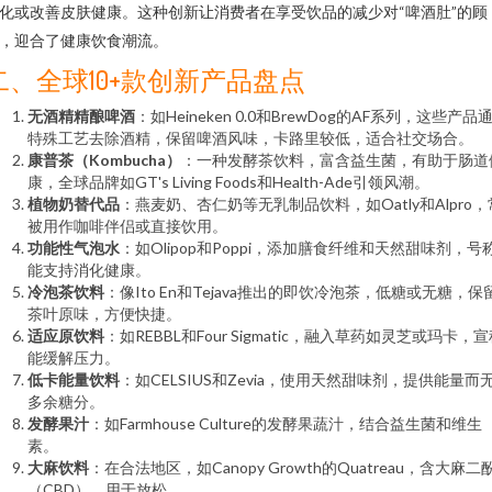
化或改善皮肤健康。这种创新让消费者在享受饮品的减少对“啤酒肚”的顾
，迎合了健康饮食潮流。
二、全球10+款创新产品盘点
无酒精精酿啤酒
：如Heineken 0.0和BrewDog的AF系列，这些产品
特殊工艺去除酒精，保留啤酒风味，卡路里较低，适合社交场合。
康普茶（Kombucha）
：一种发酵茶饮料，富含益生菌，有助于肠道
康，全球品牌如GT's Living Foods和Health-Ade引领风潮。
植物奶替代品
：燕麦奶、杏仁奶等无乳制品饮料，如Oatly和Alpro，
被用作咖啡伴侣或直接饮用。
功能性气泡水
：如Olipop和Poppi，添加膳食纤维和天然甜味剂，号
能支持消化健康。
冷泡茶饮料
：像Ito En和Tejava推出的即饮冷泡茶，低糖或无糖，保
茶叶原味，方便快捷。
适应原饮料
：如REBBL和Four Sigmatic，融入草药如灵芝或玛卡，
能缓解压力。
低卡能量饮料
：如CELSIUS和Zevia，使用天然甜味剂，提供能量而
多余糖分。
发酵果汁
：如Farmhouse Culture的发酵果蔬汁，结合益生菌和维生
素。
大麻饮料
：在合法地区，如Canopy Growth的Quatreau，含大麻二
（CBD），用于放松。